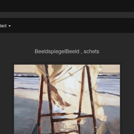
tact
BeeldspiegelBeeld , schets