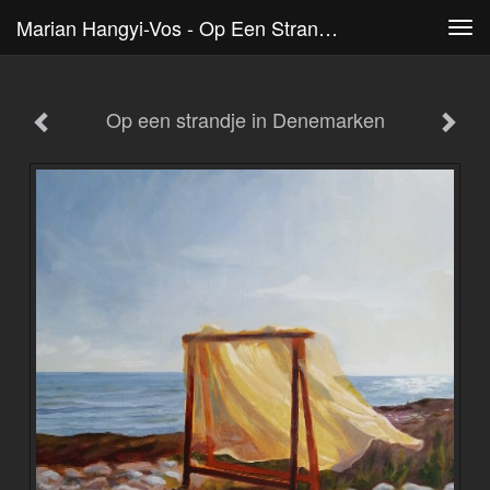
Marian Hangyi-Vos - Op Een Strandje In Denemarken
Tog
navi
Op een strandje in Denemarken