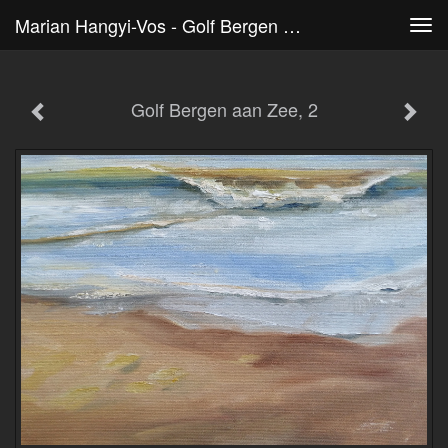
Marian Hangyi-Vos - Golf Bergen Aan Zee, 2
Tog
navi
Golf Bergen aan Zee, 2